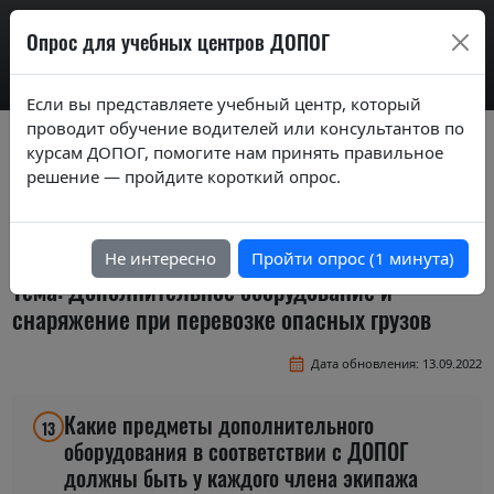
AdrExam
Опрос для учебных центров ДОПОГ
Если вы представляете учебный центр, который
проводит обучение водителей или консультантов по
Вопросы экзаменационных билетов по
курсам ДОПОГ, помогите нам принять правильное
курсам ДОПОГ ver. 2020
решение — пройдите короткий опрос.
Экзаменационные задания (тестовые
вопросы) по темам базового курса
Не интересно
Пройти опрос (1 минута)
Тема: Дополнительное оборудование и
снаряжение при перевозке опасных грузов
Дата обновления: 13.09.2022
Какие предметы дополнительного
13
оборудования в соответствии с ДОПОГ
должны быть у каждого члена экипажа