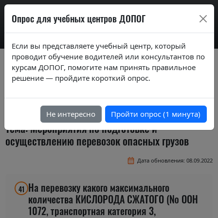
AdrExam
Опрос для учебных центров ДОПОГ
Если вы представляете учебный центр, который
проводит обучение водителей или консультантов по
Вопросы экзаменационных билетов по
курсам ДОПОГ, помогите нам принять правильное
курсам ДОПОГ ver. 2020
решение — пройдите короткий опрос.
Экзаменационные задания (тестовые
вопросы) по темам базового курса
Не интересно
Пройти опрос (1 минута)
Тема: Мероприятия по подготовке и
осуществлению перевозок опасных грузов
Дата обновления: 08.09.2022
На перевозку какого максимального
41
количества КИСЛОРОДА СЖАТОГО (№ ООН
1072, транспортная категория 3,