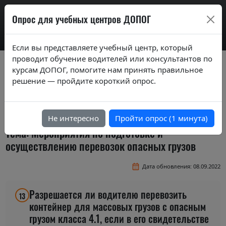
AdrExam
Опрос для учебных центров ДОПОГ
Если вы представляете учебный центр, который
проводит обучение водителей или консультантов по
Вопросы экзаменационных билетов по
курсам ДОПОГ, помогите нам принять правильное
курсам ДОПОГ ver. 2020
решение — пройдите короткий опрос.
Экзаменационные задания (тестовые
вопросы) по темам базового курса
Не интересно
Пройти опрос (1 минута)
Тема: Мероприятия по подготовке и
осуществлению перевозок опасных грузов
Дата обновления: 08.09.2022
Разрешается ли водителю перевозить
13
контейнер для массовых грузов с опасным
грузом класса 4.1, если в его свидетельстве