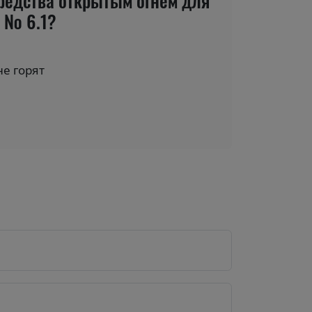
средства открытым огнем для
и № 6.1?
е горят