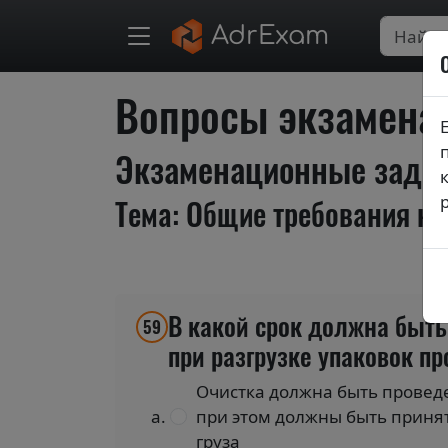
AdrExam
Вопросы экзаменац
Экзаменационные задани
Тема: Общие требования к 
В какой срок должна быть
59
при разгрузке упаковок пр
Очистка должна быть проведен
при этом должны быть приня
груза