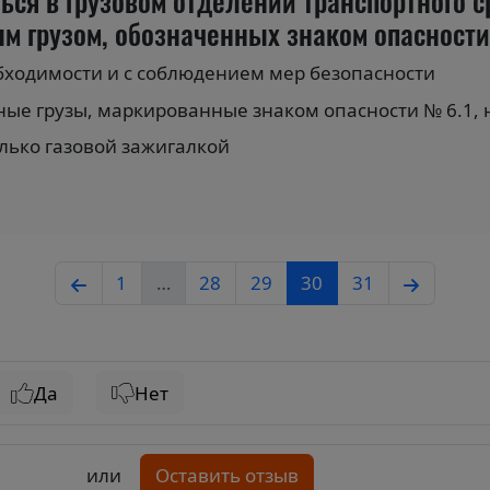
ься в грузовом отделении транспортного 
ым грузом, обозначенных знаком опасност
бходимости и с соблюдением мер безопасности
ные грузы, маркированные знаком опасности № 6.1, н
лько газовой зажигалкой
1
…
28
29
30
31
Да
Нет
или
Оставить отзыв