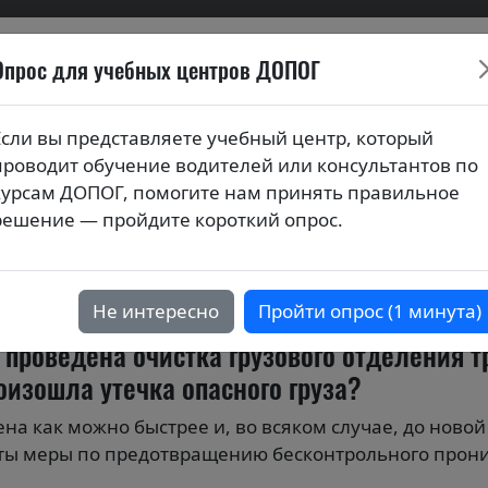
Опрос для учебных центров ДОПОГ
ионных билетов по курса
Если вы представляете учебный центр, который
проводит обучение водителей или консультантов по
я (тестовые вопросы) по темам 
курсам ДОПОГ, помогите нам принять правильное
решение — пройдите короткий опрос.
дорожной перевозке опасных грузов
Не интересно
Пройти опрос (1 минута)
 проведена очистка грузового отделения т
оизошла утечка опасного груза?
а как можно быстрее и, во всяком случае, до новой 
ты меры по предотвращению бесконтрольного прони