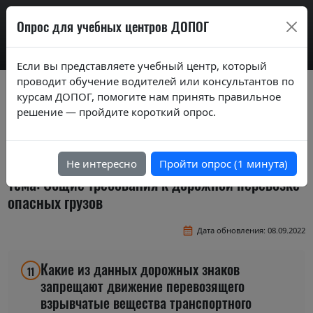
AdrExam
Опрос для учебных центров ДОПОГ
Если вы представляете учебный центр, который
проводит обучение водителей или консультантов по
Вопросы экзаменационных билетов по
курсам ДОПОГ, помогите нам принять правильное
курсам ДОПОГ ver. 2020
решение — пройдите короткий опрос.
Экзаменационные задания (тестовые
вопросы) по темам базового курса
Не интересно
Пройти опрос (1 минута)
Тема: Общие требования к дорожной перевозке
опасных грузов
Дата обновления: 08.09.2022
Какие из данных дорожных знаков
11
запрещают движение перевозящего
взрывчатые вещества транспортного