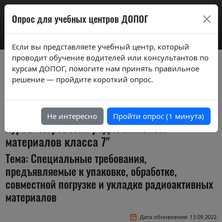
AdrExam
Опрос для учебных центров ДОПОГ
Если вы представляете учебный центр, который
проводит обучение водителей или консультантов по
Вопросы экзаменационных билетов по
курсам ДОПОГ, помогите нам принять правильное
курсам ДОПОГ ver. 2020
решение — пройдите короткий опрос.
Экзаменационные задания (тестовые
вопросы) по темам специализированного
Не интересно
Пройти опрос (1 минута)
курса "Перевозка радиоактивных
материалов класса 7"
Тема: Специальные требования,
предъявляемые к упаковке, обработке,
совместной погрузке и укладке радиоактивных
материалов
Дата обновления: 13.09.2022