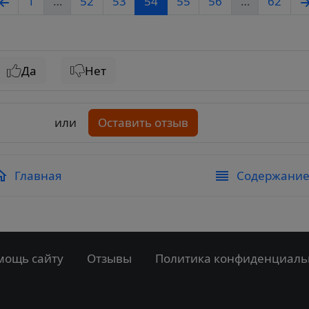
1
…
52
53
54
55
56
…
62
Да
Нет
или
Оставить отзыв
Главная
Содержани
мощь сайту
Отзывы
Политика конфиденциаль