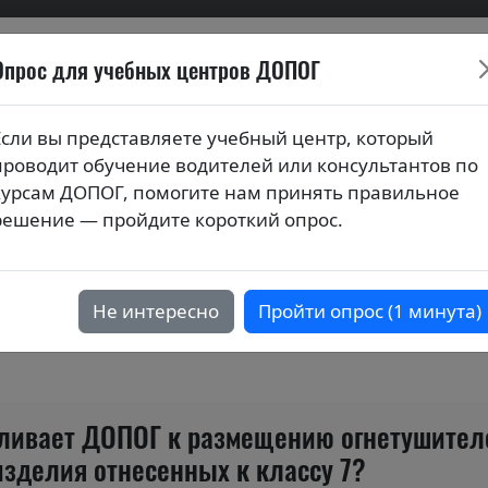
Опрос для учебных центров ДОПОГ
ионных билетов по курса
Если вы представляете учебный центр, который
проводит обучение водителей или консультантов по
ия (тестовые вопросы) по темам
курсам ДОПОГ, помогите нам принять правильное
активных материалов класса 7"
решение — пройдите короткий опрос.
ния, предъявляемые к упаковке, обр
активных материалов
Не интересно
Пройти опрос (1 минута)
вливает ДОПОГ к размещению огнетушителе
зделия отнесенных к классу 7?