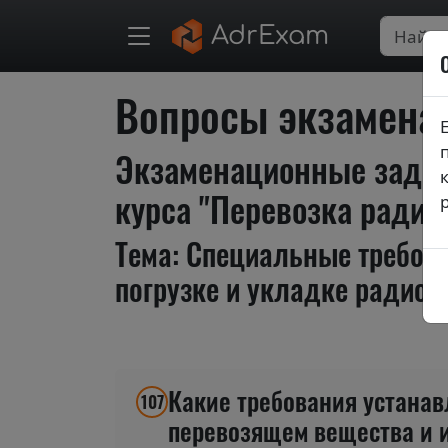
AdrExam
Вопросы экзаменац
Экзаменационные задан
курса "Перевозка радио
Тема: Специальные требова
погрузке и укладке радио
Какие требования устана
107
перевозящем вещества и и