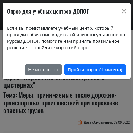
AdrExam
Опрос для учебных центров ДОПОГ
Если вы представляете учебный центр, который
проводит обучение водителей или консультантов по
Вопросы экзаменационных билетов по
курсам ДОПОГ, помогите нам принять правильное
курсам ДОПОГ ver. 2020
решение — пройдите короткий опрос.
Экзаменационные задания (тестовые
вопросы) по темам специализированного
Не интересно
Пройти опрос (1 минута)
курса "Перевозка опасных грузов в
цистернах"
Тема: Меры, принимаемые после дорожно-
транспортных происшествий при перевозке
опасных грузов
Дата обновления: 09.09.2022