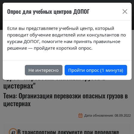
AdrExam
Опрос для учебных центров ДОПОГ
Если вы представляете учебный центр, который
проводит обучение водителей или консультантов по
Вопросы экзаменационных билетов по
курсам ДОПОГ, помогите нам принять правильное
курсам ДОПОГ ver. 2020
решение — пройдите короткий опрос.
Экзаменационные задания (тестовые
вопросы) по темам специализированного
Не интересно
Пройти опрос (1 минута)
курса "Перевозка опасных грузов в
цистернах"
Тема: Организация перевозки опасных грузов в
цистернах
Дата обновления: 08.09.2022
В транспортном документе при перевозке
47