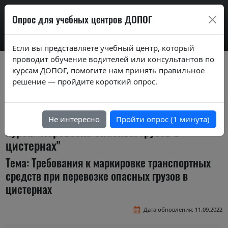
AdrExam
Опрос для учебных центров ДОПОГ
Если вы представляете учебный центр, который
проводит обучение водителей или консультантов по
Вопросы экзаменационных билетов по
курсам ДОПОГ, помогите нам принять правильное
курсам ДОПОГ ver. 2020
решение — пройдите короткий опрос.
Экзаменационные задания (тестовые
вопросы) по темам специализированного
Не интересно
Пройти опрос (1 минута)
курса "Перевозка опасных грузов в
цистернах"
Тема: Требования к маркировке транспортных
средств при перевозке опасных грузов в
цистернах
Дата обновления: 11.09.2022