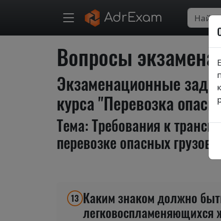
AdrExam
Вопросы экзаменац
Экзаменационные задан
курса "Перевозка опасны
Тема: Требования к транс
перевозке опасных грузов
Каким знаком должно быт
13
легковоспламеняющихся ж