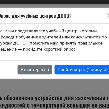
Опрос для учебных центров ДОПОГ
ионных билетов по курса
Если вы представляете учебный центр, который
проводит обучение водителей или консультантов по
ия (тестовые вопросы) по темам
курсам ДОПОГ, помогите нам принять правильное
х грузов в цистернах"
решение — пройдите короткий опрос.
портным средствам и дополнительном
Не интересно
Пройти опрос (1 минута)
ь обозначено устройство для заземления 
идкостей с температурой вспышки не вы