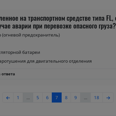
вленное на транспортном средстве типа FL
чае аварии при перевозке опасного груза?
 (огневой предохранитель)
ляторной батареи
аротушения для двигательного отделения
 ответа
1
…
5
6
7
8
9
…
18