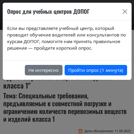
AdrExam
Опрос для учебных центров ДОПОГ
Если вы представляете учебный центр, который
проводит обучение водителей или консультантов по
Вопросы экзаменационных билетов по
курсам ДОПОГ, помогите нам принять правильное
курсам ДОПОГ ver. 2020
решение — пройдите короткий опрос.
Экзаменационные задания (тестовые
вопросы) по темам специализированного
Не интересно
Пройти опрос (1 минута)
курса "Перевозка веществ и изделий
класса 1"
Тема: Специальные требования,
предъявляемые к совместной погрузке и
ограничению количеств перевозимых веществ
и изделий класса 1
Дата обновления: 11.09.2022