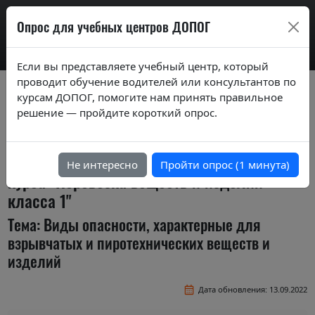
AdrExam
Опрос для учебных центров ДОПОГ
Если вы представляете учебный центр, который
проводит обучение водителей или консультантов по
Вопросы экзаменационных билетов по
курсам ДОПОГ, помогите нам принять правильное
курсам ДОПОГ ver. 2020
решение — пройдите короткий опрос.
Экзаменационные задания (тестовые
вопросы) по темам специализированного
Не интересно
Пройти опрос (1 минута)
курса "Перевозка веществ и изделий
класса 1"
Тема: Виды опасности, характерные для
взрывчатых и пиротехнических веществ и
изделий
Дата обновления: 13.09.2022