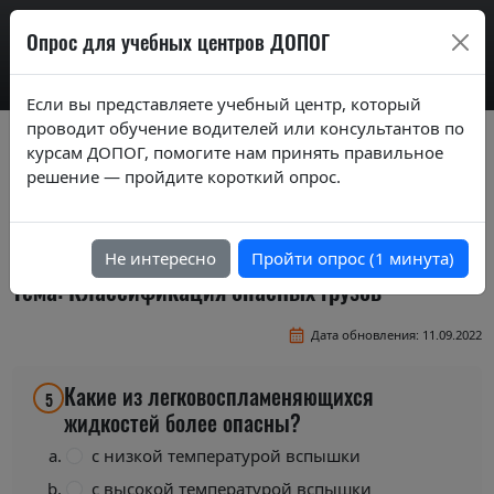
AdrExam
Опрос для учебных центров ДОПОГ
Если вы представляете учебный центр, который
проводит обучение водителей или консультантов по
Вопросы экзаменационных билетов по
курсам ДОПОГ, помогите нам принять правильное
курсам ДОПОГ ver. 2019
решение — пройдите короткий опрос.
Экзаменационные вопросы по темам
базового курса
Не интересно
Пройти опрос (1 минута)
Тема: Классификация опасных грузов
Дата обновления: 11.09.2022
Какие из легковоспламеняющихся
5
жидкостей более опасны?
с низкой температурой вспышки
с высокой температурой вспышки