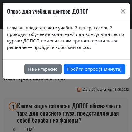
AdrExam
Опрос для учебных центров ДОПОГ
Если вы представляете учебный центр, который
проводит обучение водителей или консультантов по
Вопросы экзаменационных билетов по
курсам ДОПОГ, помогите нам принять правильное
курсам ДОПОГ ver. 2019
решение — пройдите короткий опрос.
Экзаменационные вопросы по темам
базового курса
Не интересно
Пройти опрос (1 минута)
Тема: Требования к таре
Дата обновления: 16.09.2022
Каким кодом согласно ДОПОГ обозначается
1
тара для опасного груза, представляющая
собой барабан из фанеры?
"1D"