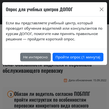
AdrExam
Опрос для учебных центров ДОПОГ
Если вы представляете учебный центр, который
проводит обучение водителей или консультантов по
Вопросы экзаменационных билетов по
курсам ДОПОГ, помогите нам принять правильное
курсам ДОПОГ ver. 2019
решение — пройдите короткий опрос.
Экзаменационные вопросы по темам
базового курса
Не интересно
Пройти опрос (1 минута)
Тема: Обязанности водителя и персонала
обслуживающего перевозку
Дата обновления: 15.09.2022
Обязан ли водитель согласно ПОБППГ
3
пройти инструктаж по особенностям
перевозки конкретного вида опасного