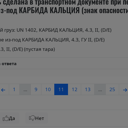
 сделана в транспортном документе при п
з-под КАРБИДА КАЛЬЦИЯ (знак опасности
 груз: UN 1402, КАРБИД КАЛЬЦИЯ, 4.3, II, (D/Е)
из-под КАРБИДА КАЛЬЦИЯ, 4.3, ГУ II, (D/Е)
II, (D/Е) (пустая тара)
 ответа
1
…
9
10
11
12
13
…
25
Да
Нет