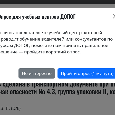
Опрос для учебных центров ДОПОГ
ионных билетов по курса
Если вы представляете учебный центр, который
проводит обучение водителей или консультантов по
сы по темам базового курса
курсам ДОПОГ, помогите нам принять правильное
решение — пройдите короткий опрос.
енты
Не интересно
Пройти опрос (1 минута)
ь сделана в транспортном документе при 
к опасности № 4.3, группа упаковки II, к
 II, (D/Е)