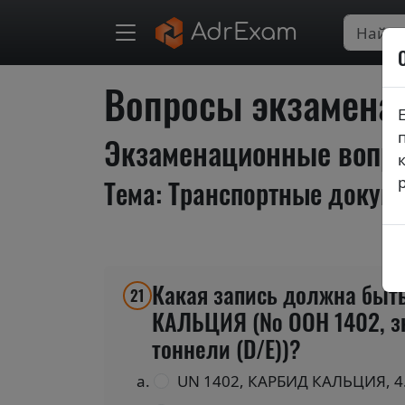
AdrExam
Вопросы экзаменац
Экзаменационные вопро
Тема: Транспортные докум
Какая запись должна быт
21
КАЛЬЦИЯ (№ ООН 1402, зна
тоннели (D/Е))?
UN 1402, КАРБИД КАЛЬЦИЯ, 4.3,