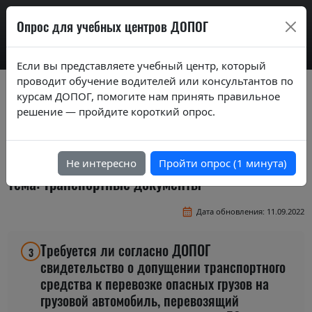
AdrExam
Опрос для учебных центров ДОПОГ
Если вы представляете учебный центр, который
проводит обучение водителей или консультантов по
Вопросы экзаменационных билетов по
курсам ДОПОГ, помогите нам принять правильное
курсам ДОПОГ ver. 2019
решение — пройдите короткий опрос.
Экзаменационные вопросы по темам
базового курса
Не интересно
Пройти опрос (1 минута)
Тема: Транспортные документы
Дата обновления: 11.09.2022
Требуется ли согласно ДОПОГ
3
свидетельство о допущении транспортного
средства к перевозке опасных грузов на
грузовой автомобиль, перевозящий