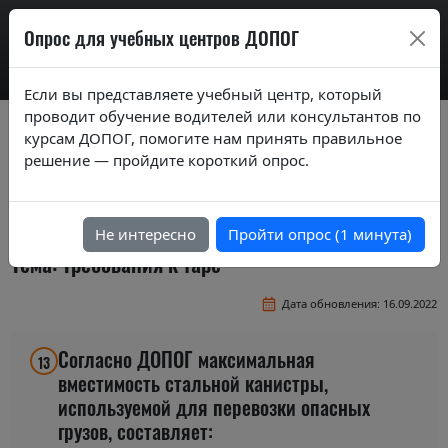
AdrExam
Опрос для учебных центров ДОПОГ
Если вы представляете учебный центр, который
проводит обучение водителей или консультантов по
Вопросы экзаменационных билетов по
курсам ДОПОГ, помогите нам принять правильное
курсам ДОПОГ ver. 2019
решение — пройдите короткий опрос.
Экзаменационные вопросы по темам
базового курса
Не интересно
Пройти опрос (1 минута)
Тема: Требования к таре
Дата обновления: 16.09.2022
Согласно ДОПОГ максимальная
13
вместимость стальной канистры,
используемой для перевозки опасных
грузов, составляет: