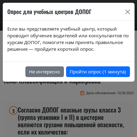
AdrExam
Опрос для учебных центров ДОПОГ
Если вы представляете учебный центр, который
проводит обучение водителей или консультантов по
Вопросы экзаменационных билетов по
курсам ДОПОГ, помогите нам принять правильное
курсам ДОПОГ ver. 2019
решение — пройдите короткий опрос.
Экзаменационные вопросы по темам курса
"Перевозка в цистернах"
Не интересно
Пройти опрос (1 минута)
Тема: Классификация и маркировка
Дата обновления: 10.09.2022
Согласно ДОПОГ опасные грузы класса 3
5
(группа упаковки I и II) в цистерне
являются грузами повышенной опасности,
если их количество: