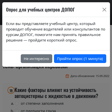
AdrExam
Опрос для учебных центров ДОПОГ
Если вы представляете учебный центр, который
проводит обучение водителей или консультантов по
Вопросы экзаменационных билетов по
курсам ДОПОГ, помогите нам принять правильное
курсам ДОПОГ ver. 2019
решение — пройдите короткий опрос.
Экзаменационные вопросы по темам курса
"Перевозка в цистернах"
Не интересно
Пройти опрос (1 минута)
Тема: Организация перевозки
Дата обновления: 15.09.2022
Какие факторы влияют на устойчивость
19
автоцистерны с жидкостью в движении?
от степени заполнения
от плотности груза