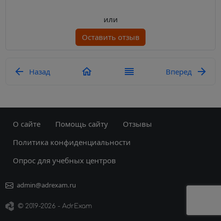
или
Оставить отзыв
Назад
Вперед
О сайте
Помощь сайту
Отзывы
Политика конфиденциальности
Опрос для учебных центров
admin@adrexam.ru
©
2019
-2026 - AdrExam