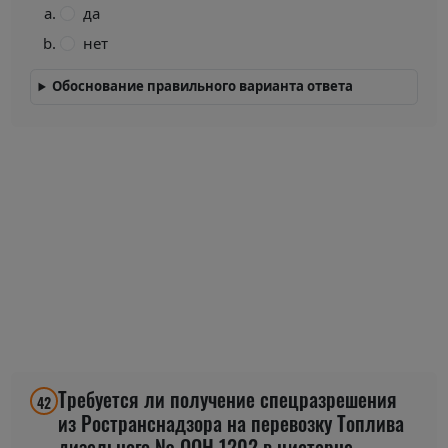
да
нет
Обоснование правильного варианта ответа
Требуется ли получение спецразрешения
42
из Ространснадзора на перевозку Топлива
дизельного № ООН 1202 в цистерне