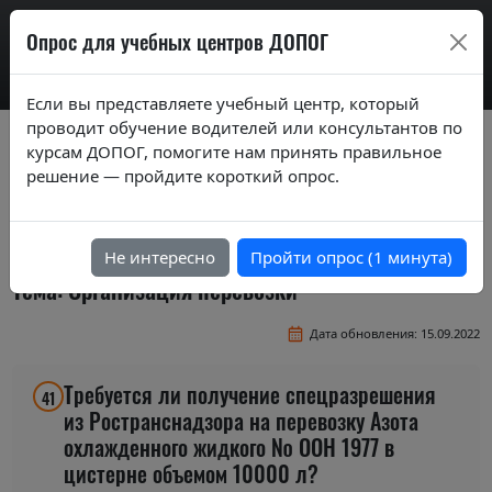
AdrExam
Опрос для учебных центров ДОПОГ
Если вы представляете учебный центр, который
проводит обучение водителей или консультантов по
Вопросы экзаменационных билетов по
курсам ДОПОГ, помогите нам принять правильное
курсам ДОПОГ ver. 2019
решение — пройдите короткий опрос.
Экзаменационные вопросы по темам курса
"Перевозка в цистернах"
Не интересно
Пройти опрос (1 минута)
Тема: Организация перевозки
Дата обновления: 15.09.2022
Требуется ли получение спецразрешения
41
из Ространснадзора на перевозку Азота
охлажденного жидкого № ООН 1977 в
цистерне объемом 10000 л?