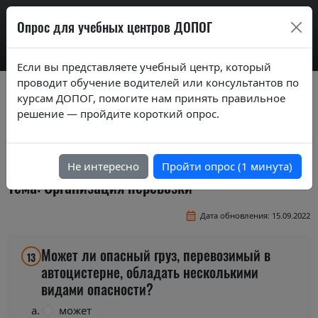
AdrExam
Опрос для учебных центров ДОПОГ
Если вы представляете учебный центр, который
проводит обучение водителей или консультантов по
Вопросы экзаменационных билетов по
курсам ДОПОГ, помогите нам принять правильное
курсам ДОПОГ ver. 2019
решение — пройдите короткий опрос.
Экзаменационные вопросы по темам курса
"Перевозка в цистернах"
Не интересно
Пройти опрос (1 минута)
Тема: Организация перевозки
Дата обновления: 15.09.2022
Может ли опасный груз, перевозимый в
13
автоцистерне, обладать несколькими
видами опасности?
может