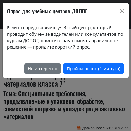
AdrExam
Опрос для учебных центров ДОПОГ
Если вы представляете учебный центр, который
проводит обучение водителей или консультантов по
Вопросы экзаменационных билетов по
курсам ДОПОГ, помогите нам принять правильное
курсам ДОПОГ ver. 2020
решение — пройдите короткий опрос.
Экзаменационные задания (тестовые
вопросы) по темам специализированного
Не интересно
Пройти опрос (1 минута)
курса "Перевозка радиоактивных
материалов класса 7"
Тема: Специальные требования,
предъявляемые к упаковке, обработке,
совместной погрузке и укладке радиоактивных
материалов
Дата обновления: 13.09.2022