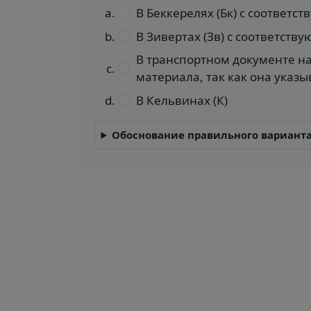
В Беккерелях (Бк) с соответс
В Зивертах (Зв) с соответств
В транспортном документе на
материала, так как она указы
В Кельвинах (К)
Обоснование правильного варианта