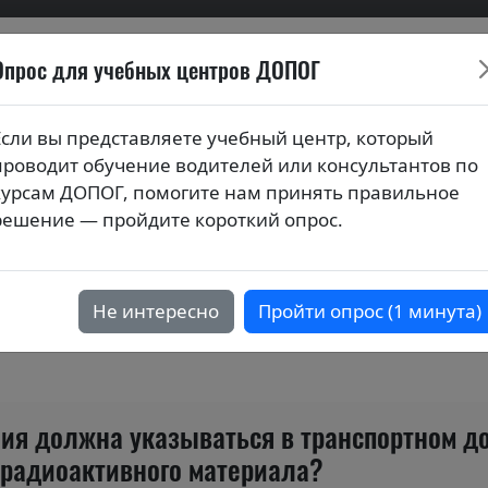
Опрос для учебных центров ДОПОГ
ионных билетов по курса
Если вы представляете учебный центр, который
проводит обучение водителей или консультантов по
ия (тестовые вопросы) по темам
курсам ДОПОГ, помогите нам принять правильное
активных материалов класса 7"
решение — пройдите короткий опрос.
ния, предъявляемые к упаковке, обр
активных материалов
Не интересно
Пройти опрос (1 минута)
ия должна указываться в транспортном до
 радиоактивного материала?