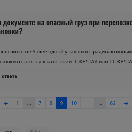
 документе на опасный груз при перевоз
аковки?
ревозится не более одной упаковки с радиоактивны
ковки относятся к категории II-ЖЕЛТАЯ или III-ЖЕЛТ
 ответа
1
…
7
8
9
10
11
…
62