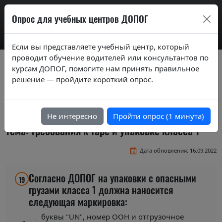
AdrExam
Опрос для учебных центров ДОПОГ
Если вы представляете учебный центр, который
проводит обучение водителей или консультантов по
Вопросы экзаменационных билетов по
курсам ДОПОГ, помогите нам принять правильное
курсам ДОПОГ ver. 2019
решение — пройдите короткий опрос.
Экзаменационные вопросы по темам курса
"Перевозка веществ и изделий класса 1"
Не интересно
Пройти опрос (1 минута)
Тема: Требования к таре и упаковке класса 1
Дата обновления: 16.09.2022
Согласно ДОПОГ на упаковки с опасными
19
грузами класса 1 должна наносится
следующая маркировка:
буквы "UN", номер ООН и отгрузочное