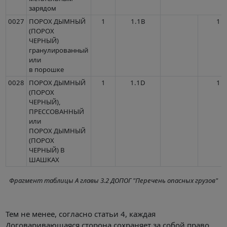
зарядом
0027
ПОРОХ ДЫМНЫЙ
1
1.1B
1
(ПОРОХ
ЧЕРНЫЙ)
гранулированный
или
в порошке
0028
ПОРОХ ДЫМНЫЙ
1
1.1D
1
(ПОРОХ
ЧЕРНЫЙ),
ПРЕССОВАННЫЙ
или
ПОРОХ ДЫМНЫЙ
(ПОРОХ
ЧЕРНЫЙ) В
ШАШКАХ
Фрагмент таблицы А главы 3.2 ДОПОГ "Перечень опасных грузов"
Тем не менее, согласно статьи 4, каждая
Договаривающаяся сторона сохраняет за собой право