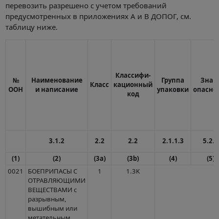
перевозить разрешено с учетом требований
предусмотренных в приложениях А и В ДОПОГ, см.
таблицу ниже.
Классифи-
№
Наименование
Группа
Знак
Класс
кационный
ООН
и написание
упаковки
опасно
код
3.1.2
2.2
2.2
2.1.1.3
5.2.2
(1)
(2)
(3a)
(3b)
(4)
(5)
0021
БОЕПРИПАСЫ С
1
1.3K
ОТРАВЛЯЮЩИМИ
ВЕЩЕСТВАМИ с
разрывным,
вышибным или
метательным