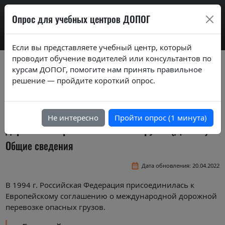
AdrExam
Опрос для учебных центров ДОПОГ
Если вы представляете учебный центр, который
проводит обучение водителей или консультантов по
Базовый курс
курсам ДОПОГ, помогите нам принять правильное
решение — пройдите короткий опрос.
Общие требования, регулирующие
перевозку опасных грузов
Европейское соглашение о международной
Не интересно
Пройти опрос (1 минута)
дорожной перевозке опасных грузов (ДОПОГ)
Общие сведения
Дата обновления: 20.04.2022
В 1994 г. Российская Федерация присоединилась к
Европейскому соглашению о международной дорожной
перевозке опасных грузов.